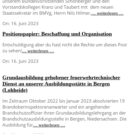
unserem Bundesvorsitzenden Schönberger und den
Vorstandskollegen Kranz und Taubert mit dem neuen
Staatssekretär im BMVg, Herrn Nils Hilmer,
… weiterlesen …
2023-
On:
16. Juni 2023
06-
Positionspapier: Beschaffung und Organisation
16
Entschuldigung aber du hast nicht die Rechte um dieses Post
zu sehen!
… weiterlesen …
2023-
On:
16. Juni 2023
06-
16
Grundausbildung gehobener feuerwehrtechnischer
Dienst an unserer Ausbildungsstätte in Bergen
(Lohheide)
Im Zeitraum Oktober 2022 bis Januar 2023 absolvierten 19
Brandoberinspektorenanwärter und ein angehender
Brandschutzoffizier ihren Grundausbildungslehrgang an der
Brandschutzausbildungsstelle in Bergen, Niedersachsen. Die
Ausbildung für
… weiterlesen …