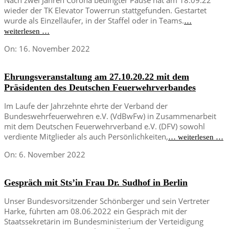
wieder der TK Elevator Towerrun stattgefunden. Gestartet
wurde als Einzelläufer, in der Staffel oder in Teams.
…
weiterlesen …
2022-
On:
16. November 2022
11-
16
Ehrungsveranstaltung am 27.10.20.22 mit dem
Präsidenten des Deutschen Feuerwehrverbandes
Im Laufe der Jahrzehnte ehrte der Verband der
Bundeswehrfeuerwehren e.V. (VdBwFw) in Zusammenarbeit
mit dem Deutschen Feuerwehrverband e.V. (DFV) sowohl
verdiente Mitglieder als auch Persönlichkeiten,
… weiterlesen …
2022-
On:
6. November 2022
11-
06
Gespräch mit Sts’in Frau Dr. Sudhof in Berlin
Unser Bundesvorsitzender Schönberger und sein Vertreter
Harke, führten am 08.06.2022 ein Gespräch mit der
Staatssekretärin im Bundesministerium der Verteidigung