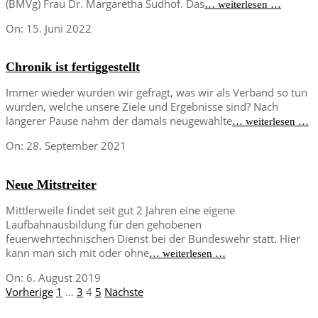
(BMVg) Frau Dr. Margaretha Sudhof. Das
… weiterlesen …
2022-
On:
15. Juni 2022
06-
15
Chronik ist fertiggestellt
Immer wieder wurden wir gefragt, was wir als Verband so tun
würden, welche unsere Ziele und Ergebnisse sind? Nach
längerer Pause nahm der damals neugewählte
… weiterlesen …
2021-
On:
28. September 2021
09-
28
Neue Mitstreiter
Mittlerweile findet seit gut 2 Jahren eine eigene
Laufbahnausbildung für den gehobenen
feuerwehrtechnischen Dienst bei der Bundeswehr statt. Hier
kann man sich mit oder ohne
… weiterlesen …
2019-
On:
6. August 2019
08-
Seitennummerierung
Vorherige
1
…
3
4
5
Nächste
06
der