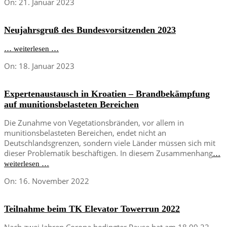
2023-
On:
21. Januar 2023
01-
21
Neujahrsgruß des Bundesvorsitzenden 2023
… weiterlesen …
2023-
On:
18. Januar 2023
01-
18
Expertenaustausch in Kroatien – Brandbekämpfung
auf munitionsbelasteten Bereichen
Die Zunahme von Vegetationsbränden, vor allem in
munitionsbelasteten Bereichen, endet nicht an
Deutschlandsgrenzen, sondern viele Länder müssen sich mit
dieser Problematik beschäftigen. In diesem Zusammenhang
…
weiterlesen …
2022-
On:
16. November 2022
11-
16
Teilnahme beim TK Elevator Towerrun 2022
Nach zwei Jahren Corona bedingter Pause hat am 18.09.22