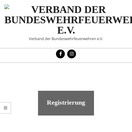
Skip
to
content
VERBAND
Verband der Bundeswehrfeuerwehren e.V.
DER
Primary
BUNDESWEHRFEUERWE
Navigation
Menu
E.V.
Registrierung