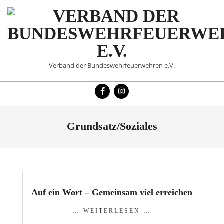
Skip
to
content
VERBAND
Verband der Bundeswehrfeuerwehren e.V.
DER
Primary
BUNDESWEHRFEUERWE
Navigation
Menu
E.V.
Grundsatz/Soziales
Auf ein Wort – Gemeinsam viel erreichen
… WEITERLESEN …