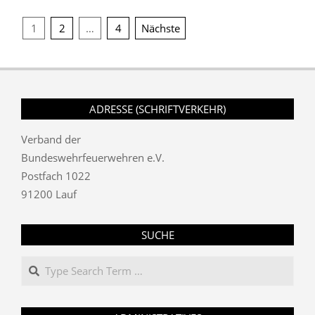
Seitennummerierung
1
2
…
4
Nächste
der
Beiträge
ADRESSE (SCHRIFTVERKEHR)
Verband der
Bundeswehrfeuerwehren e.V.
Postfach 1022
91200 Lauf
SUCHE
Search