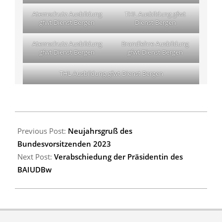
Atemschutz Ausbildung
THL Ausbildung gfwt
gfwt Dienst Bergen
Dienst Bergen
Atemschutz Ausbildung
Brandlehre Ausbildung
gfwt Dienst Bergen
gfwt Dienst Bergen
THL Ausbildung gfwt Dienst Bergen
2023-
01-
Previous Post:
Neujahrsgruß des
21
Bundesvorsitzenden 2023
Next Post:
Verabschiedung der Präsidentin des
BAIUDBw