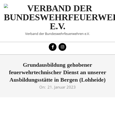
Skip
to
content
VERBAND
Verband der Bundeswehrfeuerwehren e.V.
DER
Primary
BUNDESWEHRFEUERWE
Navigation
Menu
E.V.
Grundausbildung gehobener
feuerwehrtechnischer Dienst an unserer
Ausbildungsstätte in Bergen (Lohheide)
On:
21. Januar 2023