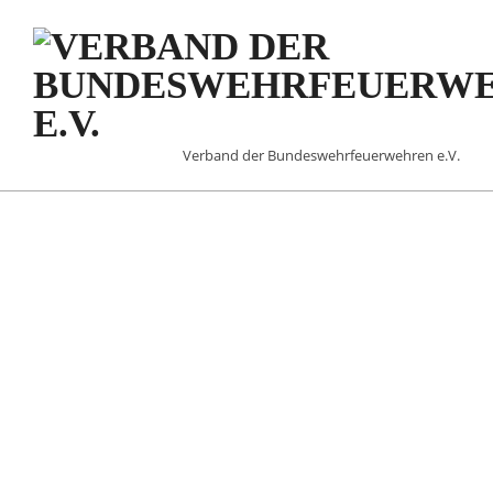
Skip
to
content
VERBAND
Verband der Bundeswehrfeuerwehren e.V.
DER
BUNDESWEHRFEUERW
E.V.