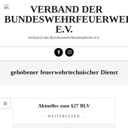
Skip
to
content
VERBAND
Verband der Bundeswehrfeuerwehren e.V.
DER
Primary
BUNDESWEHRFEUERWE
Navigation
Menu
E.V.
gehobener feuerwehrtechnischer Dienst
Aktuelles zum §27 BLV
… WEITERLESEN …
2024-