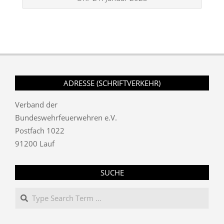
01-
21
ADRESSE (SCHRIFTVERKEHR)
Verband der
Bundeswehrfeuerwehren e.V.
Postfach 1022
91200 Lauf
SUCHE
Search