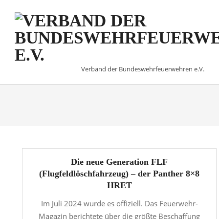
Skip
to
content
VERBAND
Verband der Bundeswehrfeuerwehren e.V.
DER
BUNDESWEHRFEUERW
E.V.
Die neue Generation FLF
(Flugfeldlöschfahrzeug) – der Panther 8×8
HRET
Im Juli 2024 wurde es offiziell. Das Feuerwehr-
Magazin berichtete über die größte Beschaffung