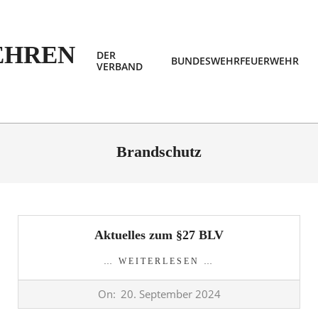
DER
BUNDESWEHRFEUERWEHR
VERBAND
EHREN
Brandschutz
Aktuelles zum §27 BLV
… WEITERLESEN …
2024-
On:
20. September 2024
09-
20