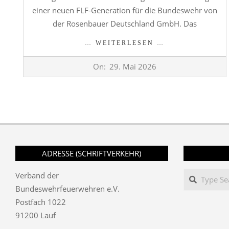
einer neuen FLF-Generation für die Bundeswehr von
der Rosenbauer Deutschland GmbH. Das
… WEITERLESEN …
2026-
On:
29. Mai 2026
05-
29
ADRESSE (SCHRIFTVERKEHR)
Search
Verband der
Bundeswehrfeuerwehren e.V.
Postfach 1022
91200 Lauf