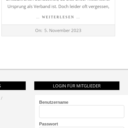
Ursprung als Verband ist. Doch leider oft vergessen,
… WEITERLESEN …
2023-
On:
5. November 2023
11-
05
S
LOGIN FÜR MITGLIEDER
Benutzername
Passwort