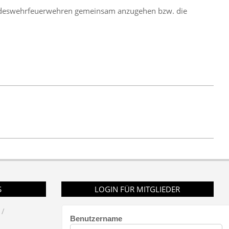
undeswehrfeuerwehren gemeinsam anzugehen bzw. die
S
LOGIN FÜR MITGLIEDER
Benutzername