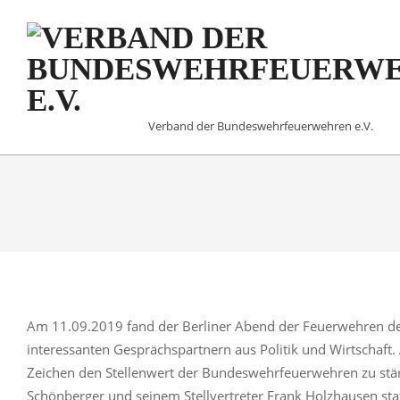
Skip
to
content
VERBAND
Verband der Bundeswehrfeuerwehren e.V.
DER
BUNDESWEHRFEUERW
E.V.
Am 11.09.2019 fand der Berliner Abend der Feuerwehren des 
interessanten Gesprächspartnern aus Politik und Wirtschaft
Zeichen den Stellenwert der Bundeswehrfeuerwehren zu st
Schönberger und seinem Stellvertreter Frank Holzhausen stat