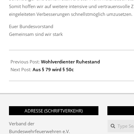
Somit hoffen wir auf weitere intensive und vertrauensvo
eingeleiteten Verbesserungen schnellstmöglich umzusetzen.
Euer Bundesvorstand
Gemeinsam sind wir stark
2019-
09-
Previous Post:
Wohlverdienter Ruhestand
28
Next Post:
Aus § 79 wird § 50c
ADRESSE (SCHRIFTVERKEHR)
Search
Verband der
Bundeswehrfeuerwehren e.V.