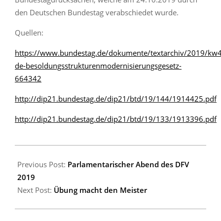
den Deutschen Bundestag verabschiedet wurde.
Quellen:
https://www.bundestag.de/dokumente/textarchiv/2019/kw
de-besoldungsstrukturenmodernisierungsgesetz-
664342
http://dip21.bundestag.de/dip21/btd/19/144/1914425.pdf
http://dip21.bundestag.de/dip21/btd/19/133/1913396.pdf
2019-
10-
Previous Post:
Parlamentarischer Abend des DFV
25
2019
Next Post:
Übung macht den Meister