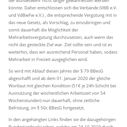
der Bundeswehr nicht länger gewährleisten werden
könnte. Daher entschlossen sich die Verbände (VBB e.V.
und VdBwFw e.V.) , die entsprechende Vergütung mit in
das neue Gesetz, als Vorschlag, zu einzubringen und
somit dauerhaft die Möglichkeit der
Mehrarbeitsvergütung durchzusetzen, auch wenn das
nicht das gesteckte Ziel war. Ziel sollte sein und ist es
weiterhin, dass wir ausreichend Personal haben, sodass
Mehrarbeit in Freizeit ausgeglichen wird.
So wird mit Ablauf diesen Jahres der § 79 BBesG
abgeschafft und ab dem 01. Januar 2020 der gleiche
Wortlaut mit gleichen Kondition (51€ je 24h-Schicht bei
Ausnutzung der wöchentlichen Arbeitszeit von 54
Wochenstunden) nun dauerhaft, ohne zeitliche
Befristung, im § 50c BBesG fortgesetzt.
In den angehängten Links finden sie die dazugehörigen
Bundestagdrucksachen, welche am 24.10.2019 durch