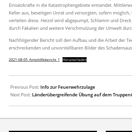
Einsatzkräfte in die Katastrophengebiete entsendet. Mittlerw
Keller aus, beseitigen Unrat und versorgten, sofern möglich
verteilen diese. Heizöl wird abgepumpt, Schlamm und Dreck 
durch Fäkalien und weitere Verschmutzung der Umwelt durch
Nachfolgender Bericht soll den Aufbau und die Arbeit der T
erschreckenden und unvorstellbaren Bilder des Schadensau
2021-08-05_Amtshilfebericht_1
Herunterladen
2021-
08-
Previous Post:
Info zur Feuerwehrzulage
05
Next Post:
Länderübergreifende Übung auf dem Truppenü