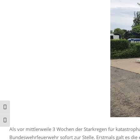
Umschalten auf hohe Kontraste
Schrift vergrößern
Als vor mittlerweile 3 Wochen der Starkregen für katastro
Bundeswehrfeuerwehr sofort zur Stelle. Erstmals galt es die