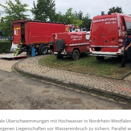
phale Überschwemmungen mit Hochwasser in Nordrhein-Westfalen 
 eigenen Liegenschaften vor Wassereinbruch zu sichern. Parallel w