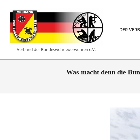
Skip
to
content
DER VER
VERBAND
Verband der Bundeswehrfeuerwehren e.V.
DER
BUNDESWEHRFEUERW
Was macht denn die Bu
E.V.