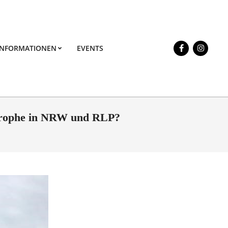
INFORMATIONEN
EVENTS
Prim
Navi
Men
trophe in NRW und RLP?