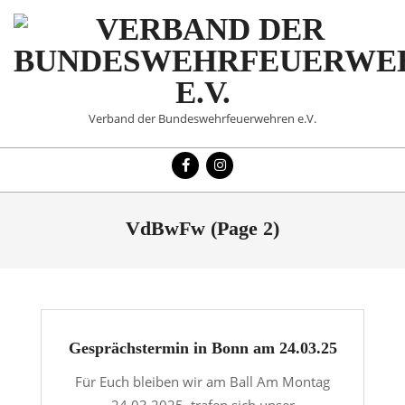
Skip
to
content
VERBAND
Verband der Bundeswehrfeuerwehren e.V.
DER
Primary
BUNDESWEHRFEUERWE
Navigation
Menu
E.V.
VdBwFw
(Page 2)
Gesprächstermin in Bonn am 24.03.25
Für Euch bleiben wir am Ball Am Montag