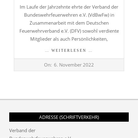
Im Laufe der Jahrzehnte ehrte der Verband der
Bundeswehrfeuerwehren e.V. (VdBwFw) in
Zusammenarbeit mit dem Deutschen
Feuerwehrverband e.V. (DFV) sowohl verdiente
Mitglieder als auch Persönlichkeiten,
… WEITERLESEN …
2022-
On:
6. November 2022
11-
06
ADRESSE (SCHRIFTVERKEHR)
Verband der