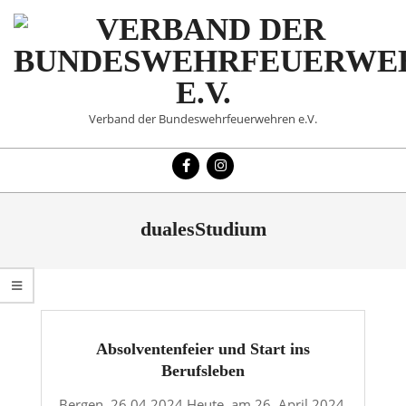
Skip
to
content
VERBAND
Verband der Bundeswehrfeuerwehren e.V.
DER
Primary
BUNDESWEHRFEUERWE
Navigation
Menu
E.V.
dualesStudium
Absolventenfeier und Start ins
Berufsleben
Bergen, 26.04.2024 Heute, am 26. April 2024,