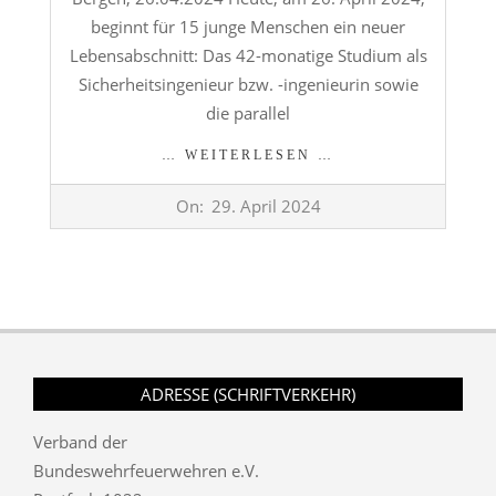
beginnt für 15 junge Menschen ein neuer
Lebensabschnitt: Das 42-monatige Studium als
Sicherheitsingenieur bzw. -ingenieurin sowie
die parallel
… WEITERLESEN …
2024-
On:
29. April 2024
04-
29
ADRESSE (SCHRIFTVERKEHR)
Verband der
Bundeswehrfeuerwehren e.V.