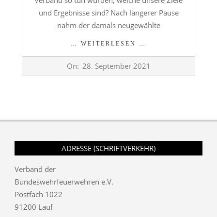
Verband so tun würden, welche unsere Ziele
und Ergebnisse sind? Nach längerer Pause
nahm der damals neugewählte
… WEITERLESEN …
2021-
On:
28. September 2021
09-
28
ADRESSE (SCHRIFTVERKEHR)
Verband der
Bundeswehrfeuerwehren e.V.
Postfach 1022
91200 Lauf