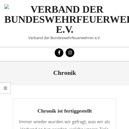
Skip
to
content
VERBAND
Verband der Bundeswehrfeuerwehren e.V.
DER
Primary
BUNDESWEHRFEUERWE
Navigation
Menu
E.V.
Chronik
Chronik ist fertiggestellt
Immer wieder wurden wir gefragt, was wir als