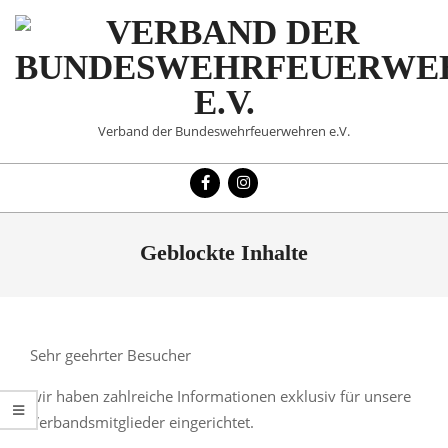
Skip
to
content
VERBAND
Verband der Bundeswehrfeuerwehren e.V.
DER
Primary
BUNDESWEHRFEUERWE
Navigation
Menu
E.V.
Geblockte Inhalte
Sehr geehrter Besucher
wir haben zahlreiche Informationen exklusiv für unsere
Verbandsmitglieder eingerichtet.