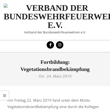
Skip
to
content
VERBAND
Verband der Bundeswehrfeuerwehren e.V.
DER
Primary
BUNDESWEHRFEUERWE
Navigation
Menu
E.V.
Fortbildung:
Vegetationsbrandbekämpfung
On:
24. März 2019
Am Freitag 22. März 2019 fand unter dem Motto
Vegetationsbrandbekämpfung eine durch die Kollegen