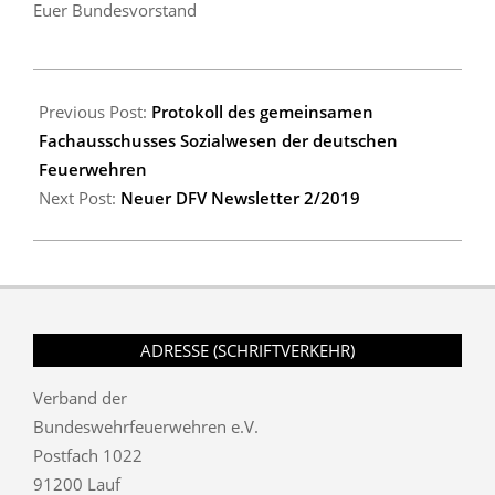
Euer Bundesvorstand
2019-
03-
Previous Post:
Protokoll des gemeinsamen
24
Fachausschusses Sozialwesen der deutschen
Feuerwehren
Next Post:
Neuer DFV Newsletter 2/2019
ADRESSE (SCHRIFTVERKEHR)
Verband der
Bundeswehrfeuerwehren e.V.
Postfach 1022
91200 Lauf