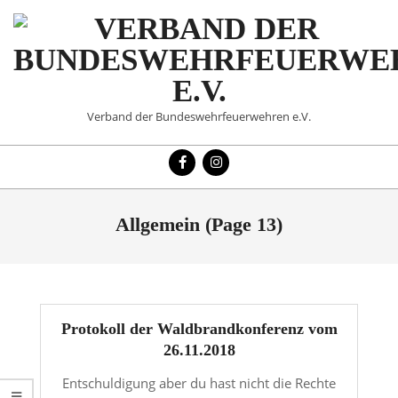
Skip
to
content
VERBAND
Verband der Bundeswehrfeuerwehren e.V.
DER
Primary
BUNDESWEHRFEUERWE
Navigation
Menu
E.V.
Allgemein
(Page 13)
Protokoll der Waldbrandkonferenz vom
26.11.2018
Entschuldigung aber du hast nicht die Rechte