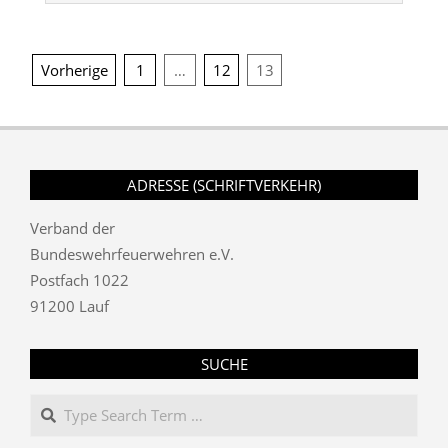
11
Seitennummerierung
Vorherige
1
…
12
13
der
Beiträge
ADRESSE (SCHRIFTVERKEHR)
Verband der
Bundeswehrfeuerwehren e.V.
Postfach 1022
91200 Lauf
SUCHE
Search